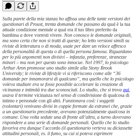
Sulla parete della mia stanza ho affissa una delle tante versioni dei
questionari di Proust, trenta domande che passano da
qual è la tua
attuale condizione mentale
a
qual era il tuo libro preferito da
bambina
a
dove vorresti vivere
. Non conosco le domande originali,
ma sono certa che non si tratti di queste; ho letto versioni simili su
riviste di letteratura o di moda, usate per dare un veloce affresco
della personalità di questa o di quella persona famosa. Riguardano
per lo più argomenti non divisivi – infanzia, preferenze, stranezze
minori – ma non per questo sono innocue. Nel 1997, lo psicologo
Arthur Aron promosse uno studio simile alla Stony Brook
University; le riviste di lifestyle vi si riferiscono come alle “36
domande per innamorarsi di qualcuno”, ma quello che lo psicologo
voleva studiare era se fosse possibile accelerare la creazione di
vicinanza e intimità tra due sconosciuti. Lo studio, che si trova
qui
,
usava il termine
vicinanza
nel senso di
condivisione di qualcosa di
intimo e personale con gli altri
. Funzionava così: i soggetti
(volontari) venivano divisi in coppie formate da estranei che, grazie
a un questionario precedente, avevano
potenzialmente
qualcosa in
comune. Una volta sedute una di fronte all’altra, a turno dovevano
rispondere a una serie di domande personali. Quello che lo studio
favoriva era dunque
l’accordo
(il questionario verteva su diciassette
attitudini personali, es. il fumo, su cui si poteva esprimere