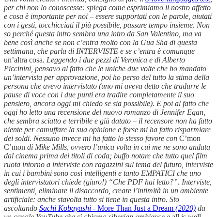
per chi non lo conoscesse: spiega come esprimiamo il nostro affetto
e cosa è importante per noi – essere supportati con le parole, aiutati
con i gesti, tocchicciati il più possibile, passare tempo insieme. Non
so perché questa intro sembra una intro da San Valentino, ma va
bene così anche se non c’entra molto con la Gua Sha di questa
settimana, che parla di INTERVISTE e se c’entra è comunque
un’altra cosa
. Leggendo i due pezzi di Veronica e di Alberto
Piccinini, pensavo al fatto che le uniche due volte che ho mandato
un’intervista per approvazione, poi ho perso del tutto la stima della
persona che avevo intervistato (uno mi aveva detto che tradurre le
pause di voce con i due punti era tradire completamente il suo
pensiero, ancora oggi mi chiedo se sia possibile). E poi al fatto che
oggi ho letto una recensione del nuovo romanzo di Jennifer Egan,
che sembra sciatto e terribile e già datato – il recensore non ha fatto
niente per camuffare la sua opinione e forse mi ha fatto risparmiare
dei soldi. Nessuno invece mi ha fatto lo stesso favore con
C’mon
C’mon
di Mike Mills, ovvero l’unica volta in cui me ne sono andata
dal cinema prima dei titoli di coda; buffo notare che tutto quel film
ruota intorno a interviste con ragazzini sul tema del futuro, interviste
in cui i bambini sono così intelligenti e tanto EMPATICI che uno
degli intervistatori chiede (giuro!) “Che PDF hai letto?”. Interviste,
sentimenti, eliminare il disaccordo, creare l’intimità in un ambiente
artificiale: anche stavolta tutto si tiene in questa intro. Sto
ascoltando
Sachi Kobayashi -
More Than Just a Dream
(2020)
da
un canale YouTube che si chiama siberian ambience e
all is well
.