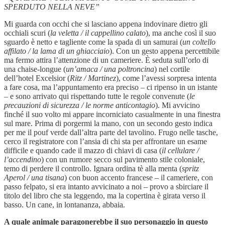
SPERDUTO NELLA NEVE”
Mi guarda con occhi che si lasciano appena indovinare dietro gli
occhiali scuri (
la veletta / il cappellino calato
), ma anche così il suo
sguardo è netto e tagliente come la spada di un samurai (
un coltello
affilato / la lama di un ghiacciaio
). Con un gesto appena percettibile
ma fermo attira l’attenzione di un cameriere. È seduta sull’orlo di
una chaise-longue (
un’amaca / una poltroncina
) nel cortile
dell’hotel Excelsior (
Ritz / Martinez
), come l’avessi sorpresa intenta
a fare cosa, ma l’appuntamento era preciso – ci ripenso in un istante
– e sono arrivato qui rispettando tutte le regole convenute (
le
precauzioni di sicurezza / le norme anticontagio
). Mi avvicino
finché il suo volto mi appare incorniciato casualmente in una finestra
sul mare. Prima di porgermi la mano, con un secondo gesto indica
per me il pouf verde dall’altra parte del tavolino. Frugo nelle tasche,
cerco il registratore con l’ansia di chi sta per affrontare un esame
difficile e quando cade il mazzo di chiavi di casa (
il cellulare /
l’accendino
) con un rumore secco sul pavimento stile coloniale,
temo di perdere il controllo. Ignara ordina tè alla menta (
spritz
Aperol / una tisana
) con buon accento francese – il cameriere, con
passo felpato, si era intanto avvicinato a noi – provo a sbirciare il
titolo del libro che sta leggendo, ma la copertina è girata verso il
basso. Un cane, in lontananza, abbaia.
A quale animale paragonerebbe il suo personaggio in questo