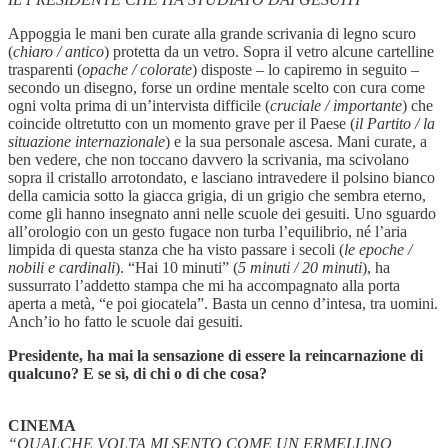
Appoggia le mani ben curate alla grande scrivania di legno scuro
(
chiaro / antico
) protetta da un vetro. Sopra il vetro alcune cartelline
trasparenti (
opache / colorate
) disposte – lo capiremo in seguito –
secondo un disegno, forse un ordine mentale scelto con cura come
ogni volta prima di un’intervista difficile (
cruciale / importante
) che
coincide oltretutto con un momento grave per il Paese (
il Partito / la
situazione internazionale
) e la sua personale ascesa. Mani curate, a
ben vedere, che non toccano davvero la scrivania, ma scivolano
sopra il cristallo arrotondato, e lasciano intravedere il polsino bianco
della camicia sotto la giacca grigia, di un grigio che sembra eterno,
come gli hanno insegnato anni nelle scuole dei gesuiti. Uno sguardo
all’orologio con un gesto fugace non turba l’equilibrio, né l’aria
limpida di questa stanza che ha visto passare i secoli (
le epoche /
nobili e cardinali
). “Hai 10 minuti” (
5 minuti / 20 minuti
), ha
sussurrato l’addetto stampa che mi ha accompagnato alla porta
aperta a metà, “e poi giocatela”. Basta un cenno d’intesa, tra uomini.
Anch’io ho fatto le scuole dai gesuiti.
Presidente, ha mai la sensazione di essere la reincarnazione di
qualcuno? E se sì, di chi o di che cosa?
CINEMA
“QUALCHE VOLTA MI SENTO COME UN ERMELLINO