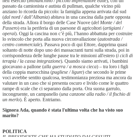
nell’esercito (
imbianchino / piccolo imprenditore edile
), con un
passato da camionista e autista di pullman, qualche vicino più
anziano lo ricorda da piccolo: la famiglia appena arrivata dal sud
(
dal nord / dall’Albania
) abitava in una cascina dalla parte opposta
della strada. Allora il borgo delle Case Nuove (
del Monte / del
Passero
) era la periferia di un paesone di agricoltori (
artigiani /
operai
). Oggi la cascina non c’è più, l’hanno abbattuta per costruire
lo svincolo che porta alla nuova circonvallazione (
autostrada /
centro commerciale
). Passava poco di qui Ettore, dapprima quasi
soltanto di notte dopo uno dei massacranti turni sulla strada, poi in
corrispondenza delle lunghe pause tra le missioni all'estero
(
i cicli di
terapia / la cassa integrazione
)
.
Quando siamo arrivati, i bambini
giocavano a pallone
(
alla guerra / a mosca cieca
) – tra loro i figli
della coppia marocchina (
pugliese / ligure
) che secondo le prime
voci avrebbe sentito qualcosa, testimonianza preziosa ma ancora da
valutare in un caso che si presenta oscuro e livido come le quattro
rampe di scale che ci separano dalla porta. Ora suona garrulo,
incongruente, un campanello (
una canzone alla radio / il fischio di
un merlo
). È aperto. Entriamo.
Signora Ada, quando è stata l'ultima volta che ha visto suo
marito?
POLITICA
IL PRESIDENTE CHE HA STUDIATO DAI GESUITI