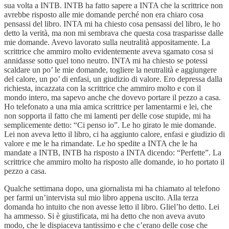
sua volta a INTB. INTB ha fatto sapere a INTA che la scrittrice non
avrebbe risposto alle mie domande perché non era chiaro cosa
pensassi del libro. INTA mi ha chiesto cosa pensassi del libro, le ho
detto la verità, ma non mi sembrava che questa cosa trasparisse dalle
mie domande. Avevo lavorato sulla neutralità appositamente. La
scrittrice che ammiro molto evidentemente aveva sgamato cosa si
annidasse sotto quel tono neutro. INTA mi ha chiesto se potessi
scaldare un po’ le mie domande, togliere la neutralità e aggiungere
del calore, un po’ di enfasi, un giudizio di valore. Ero depressa dalla
richiesta, incazzata con la scrittrice che ammiro molto e con il
mondo intero, ma sapevo anche che dovevo portare il pezzo a casa.
Ho telefonato a una mia amica scrittrice per lamentarmi e lei, che
non sopporta il fatto che mi lamenti per delle cose stupide, mi ha
semplicemente detto: “Ci penso io”. Le ho girato le mie domande.
Lei non aveva letto il libro, ci ha aggiunto calore, enfasi e giudizio di
valore e me le ha rimandate. Le ho spedite a INTA che le ha
mandate a INTB, INTB ha risposto a INTA dicendo: “Perfette”. La
scrittrice che ammiro molto ha risposto alle domande, io ho portato il
pezzo a casa.
Qualche settimana dopo, una giornalista mi ha chiamato al telefono
per farmi un’intervista sul mio libro appena uscito. Alla terza
domanda ho intuito che non avesse letto il libro. Gliel’ho detto. Lei
ha ammesso. Si è giustificata, mi ha detto che non aveva avuto
modo, che le dispiaceva tantissimo e che c’erano delle cose che