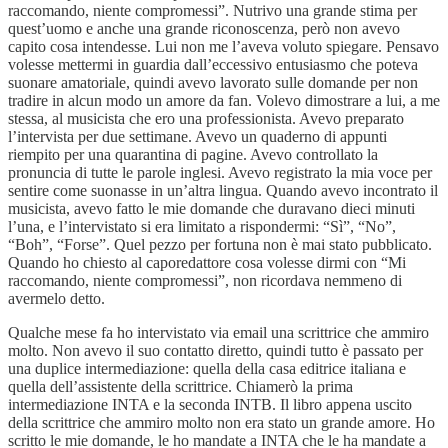
raccomando, niente compromessi”. Nutrivo una grande stima per
quest’uomo e anche una grande riconoscenza, però non avevo
capito cosa intendesse. Lui non me l’aveva voluto spiegare. Pensavo
volesse mettermi in guardia dall’eccessivo entusiasmo che poteva
suonare amatoriale, quindi avevo lavorato sulle domande per non
tradire in alcun modo un amore da fan. Volevo dimostrare a lui, a me
stessa, al musicista che ero una professionista. Avevo preparato
l’intervista per due settimane. Avevo un quaderno di appunti
riempito per una quarantina di pagine. Avevo controllato la
pronuncia di tutte le parole inglesi. Avevo registrato la mia voce per
sentire come suonasse in un’altra lingua. Quando avevo incontrato il
musicista, avevo fatto le mie domande che duravano dieci minuti
l’una, e l’intervistato si era limitato a rispondermi: “Sì”, “No”,
“Boh”, “Forse”. Quel pezzo per fortuna non è mai stato pubblicato.
Quando ho chiesto al caporedattore cosa volesse dirmi con “Mi
raccomando, niente compromessi”, non ricordava nemmeno di
avermelo detto.
Qualche mese fa ho intervistato via email una scrittrice che ammiro
molto. Non avevo il suo contatto diretto, quindi tutto è passato per
una duplice intermediazione: quella della casa editrice italiana e
quella dell’assistente della scrittrice. Chiamerò la prima
intermediazione INTA e la seconda INTB. Il libro appena uscito
della scrittrice che ammiro molto non era stato un grande amore. Ho
scritto le mie domande, le ho mandate a INTA che le ha mandate a